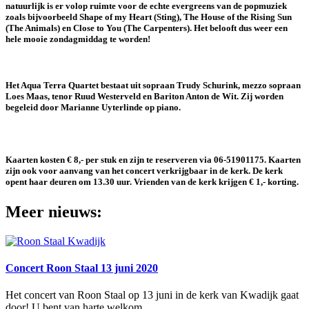
natuurlijk is er volop ruimte voor de echte evergreens van de popmuziek
zoals bijvoorbeeld Shape of my Heart (Sting), The House of the Rising Sun
(The Animals) en Close to You (The Carpenters). Het belooft dus weer een
hele mooie zondagmiddag te worden!
Het Aqua Terra Quartet bestaat uit sopraan Trudy Schurink, mezzo sopraan
Loes Maas, tenor Ruud Westerveld en Bariton Anton de Wit. Zij worden
begeleid door Marianne Uyterlinde op piano.
Kaarten kosten € 8,- per stuk en zijn te reserveren via 06-51901175. Kaarten
zijn ook voor aanvang van het concert verkrijgbaar in de kerk. De kerk
opent haar deuren om 13.30 uur. Vrienden van de kerk krijgen € 1,- korting.
Meer nieuws:
Concert Roon Staal 13 juni 2020
Het concert van Roon Staal op 13 juni in de kerk van Kwadijk gaat
door! U bent van harte welkom.