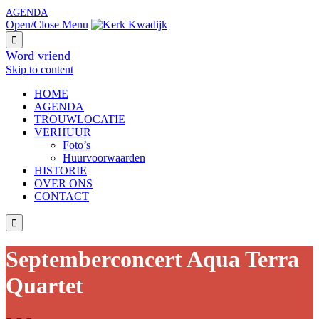
AGENDA
Open/Close Menu

Word vriend
Skip to content
HОМЕ
AGENDA
TROUWLOCATIE
VERHUUR
Foto’s
Huurvoorwaarden
HISTORIE
OVER ONS
CONTACT

Septemberconcert Aqua Terra
Quartet